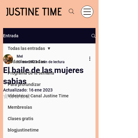
Entrada
Todas las entradas
Mel
Todas las entradas
10 ene 2023
2 min de lectura
El baile de las mujeres
Programa de la semana
sabias
Para profundizar
Actualizado:
16 ene 2023
Obtuvo NaN de 5 estrellas.
Videoteca/ Canal Justine Time
Membresías
Clases gratis
blogjustinetime