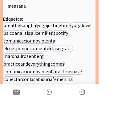
mensana
Etiquetas:
breathe
sangha
yogajustinetime
yogalove
psicoanalisis
alicemiller
spotify
comunicacionnoviolenta
elcuerponuncamiente
clasegratis
marshallrosenberg
practiceandeverythingcomes
comunicacionnoviolent
practicasuave
conectarconlasabiduriafemenina
elbailedelasmujeresabias
youtube
justinetimeyogapoetryarts
9deneroa21demarzo
anusaraprayer
mantras
navidad
arbol
donaldwinnicott
yogacommitment
justbreathe
Clases gratis
Programa de la semana