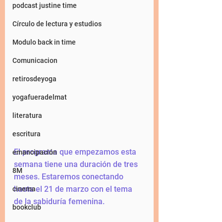
podcast justine time
Círculo de lectura y estudios
Modulo back in time
Comunicacion
retirosdeyoga
yogafueradelmat
literatura
escritura
El programa que empezamos esta 
emancipación
semana tiene una duración de tres 
8M
meses. Estaremos conectando 
hasta el 21 de marzo con el tema 
cinema
de la sabiduría femenina. 
bookclub