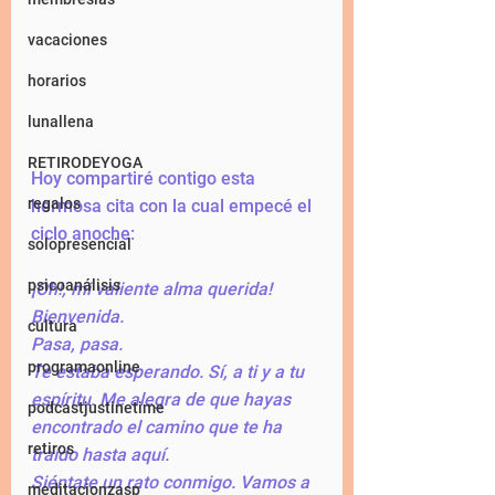
vacaciones
horarios
lunallena
RETIRODEYOGA
Hoy compartiré contigo esta 
regalos
hermosa cita con la cual empecé el 
ciclo anoche: 
solopresencial
psicoanálisis
¡Oh!, mi valiente alma querida! 
Bienvenida. 
cultura
Pasa, pasa. 
programaonline
Te estaba esperando. Sí, a ti y a tu 
espíritu. Me alegra de que hayas 
podcastjustinetime
encontrado el camino que te ha 
retiros
traído hasta aquí. 
Siéntate un rato conmigo. Vamos a 
meditacionzasp