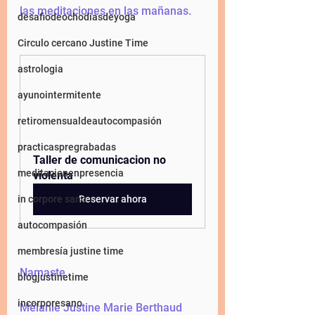
las meditaciones en las mañanas. 
desafiodeochodiasdeyoga
Circulo cercano Justine Time
astrologia
ayunointermitente
retiromensualdeautocompasión
practicaspregrabadas
Taller de comunicacion no 
meditacionenpresencia
violenta
in corpore sano
Reservar ahora
autocompasión
membresía justine time
Namaste
blogjustinetime
incorporesano
Mélanie Justine Marie Berthaud