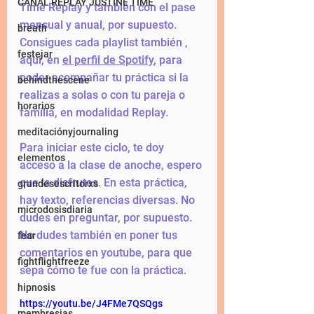
CANAL REPLAY JUSTINE TIME
Time Replay y también con el pase 
mensual y anual, por supuesto. 
breath
Consigues cada playlist también , 
festejar
aquí, en 
el perfil de Spotify
, para 
poder acompañar tu práctica si la 
behindthescene
realizas a solas o con tu pareja o 
horarios
familia, en modalidad Replay. 
meditaciónyjournaling
Para iniciar este ciclo, te doy 
elementos
acceso a la clase de anoche, espero 
que la disfrutes. En esta práctica, 
grandesescritorxs
hay texto, referencias diversas. No 
microdosisdiaria
dudes en preguntar, por supuesto. 
No dudes también en poner tus 
fear
comentarios en youtube, para que 
fightflightfreeze
sepa cómo te fue con la práctica. 
hipnosis
https://youtu.be/J4FMe7QSQgs
membresias