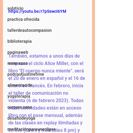
solsticio
https://youtu.be/r7pSswcI6YM
practica ofrecida
tallerdeautocompasion
biblioterapia
paginaweb
También, estamos a unos días de 
empezar el ciclo Alice Miller, con el 
mens sana
libro "El cuerpo nunca miente". será 
podcastjustinetime
el 20 de enero en español y el 16 de 
alimentación
enero en francés. En febrero, inicia 
el taller de comunicación no 
yogaterapia
violenta (6 de febrero 2023). Todas 
corpore sano
estas actividades están en acceso 
libro con el pase mensual, además 
desafiodeyoga
de las clases en replay ilimitadas y 
meditaciónparauneclipse
en live (lunes y miércoles 8 pm) y 