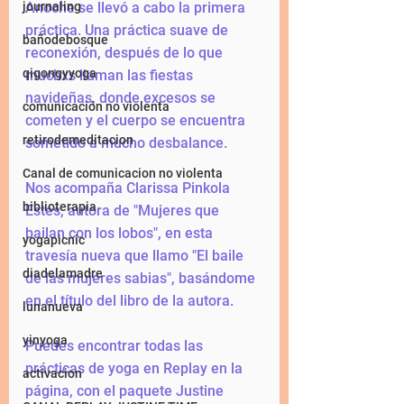
journaling
Anoche se llevó a cabo la primera 
práctica. Una práctica suave de 
bañodebosque
reconexión, después de lo que 
qigongyyoga
muchxs llaman las fiestas 
navideñas, donde excesos se 
comunicación no violenta
cometen y el cuerpo se encuentra 
retirodemeditacion
sometido a mucho desbalance. 
Canal de comunicacion no violenta
Nos acompaña Clarissa Pinkola 
biblioterapia
Estés, autora de "Mujeres que 
bailan con los lobos", en esta 
yogapicnic
travesía nueva que llamo "El baile 
diadelamadre
de las mujeres sabias", basándome 
en el título del libro de la autora. 
lunanueva
yinyoga
Puedes encontrar todas las 
prácticas de yoga en Replay en la 
activacion
página, con el paquete Justine 