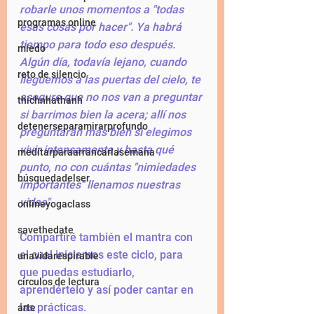
robarle unos momentos a "todas 
programas online
esas cosas por hacer". Ya habrá 
tiempo para todo eso después. 
miedo
Algún día, todavía lejano, cuando 
reto de silencio
lleguemos a las puertas del cielo, te 
aseguro que no nos van a preguntar 
thichnhathanh
si barrimos bien la acera; allí nos 
detenerseparamirarprofundo
preguntarán más bien si elegimos 
vivir intensamente y hasta qué 
meditarparaarrancarlasemana
punto, no con cuántas "nimiedades 
búsquedadelser
importantes" llenamos nuestras 
vidas". 
onlineyogaclass
savethedate
Compartiré también el mantra con 
el cual iniciamos este ciclo, para 
unavidarespirable
que puedas estudiarlo, 
circulos de lectura
aprendértelo y así poder cantar en 
las prácticas. 
arte