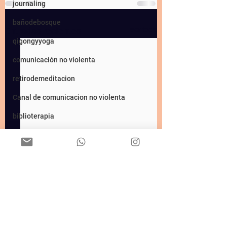
journaling
bañodebosque
Ver todo
Entradas recientes
qigongyyoga
comunicación no violenta
retirodemeditacion
Canal de comunicacion no violenta
biblioterapia
yogapicnic
diadelamadre
lunanueva
yinyoga
activacion