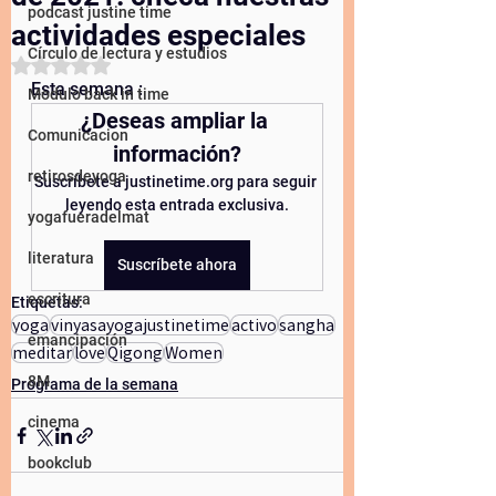
podcast justine time
actividades especiales
Círculo de lectura y estudios
Obtuvo NaN de 5 estrellas.
Esta semana :
Modulo back in time
¿Deseas ampliar la 
Comunicacion
información?
retirosdeyoga
Suscríbete a justinetime.org para seguir 
leyendo esta entrada exclusiva.
yogafueradelmat
literatura
Suscríbete ahora
escritura
Etiquetas:
yoga
vinyasayogajustinetime
activo
sangha
emancipación
meditar
love
Qigong
Women
8M
Programa de la semana
cinema
bookclub