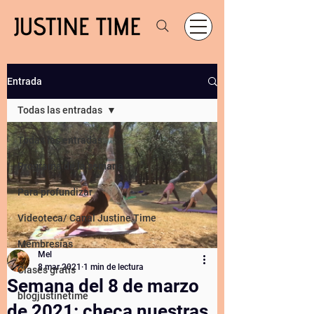
Entrada
Todas las entradas
Todas las entradas
Programa de la semana
Para profundizar
Videoteca/ Canal Justine Time
Membresías
Mel
8 mar 2021
1 min de lectura
Clases gratis
Semana del 8 de marzo
blogjustinetime
de 2021: checa nuestras