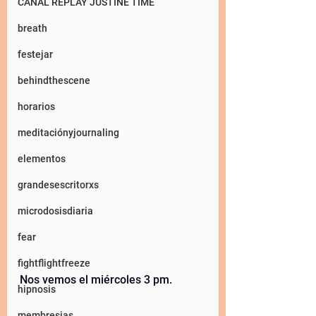
CANAL REPLAY JUSTINE TIME
breath
festejar
behindthescene
horarios
meditaciónyjournaling
elementos
grandesescritorxs
microdosisdiaria
fear
fightflightfreeze
Nos vemos el miércoles 3 pm.
hipnosis
membresias