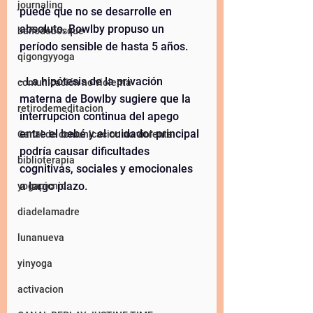
journaling
puede que no se desarrolle en 
absoluto. Bowlby propuso un 
bañodebosque
período sensible de hasta 5 años.
qigongyyoga
- La hipótesis de la privación 
comunicación no violenta
materna de Bowlby sugiere que la 
retirodemeditacion
interrupción continua del apego 
entre el bebé y el cuidador principal 
Canal de comunicacion no violenta
podría causar dificultades 
biblioterapia
cognitivas, sociales y emocionales 
a largo plazo.
yogapicnic
diadelamadre
lunanueva
yinyoga
activacion