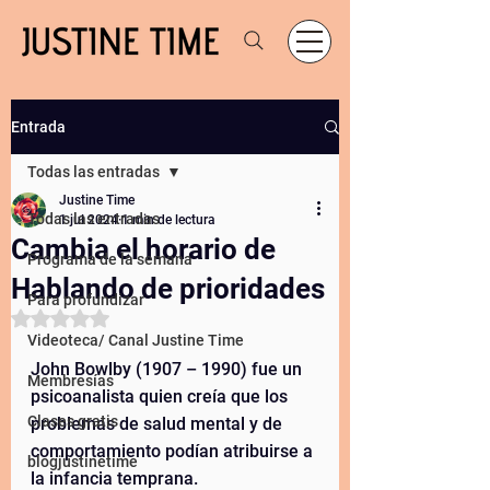
Entrada
Todas las entradas
Justine Time
Todas las entradas
1 jul 2024
1 min de lectura
Cambia el horario de
Programa de la semana
Hablando de prioridades
Para profundizar
Obtuvo NaN de 5 estrellas.
Videoteca/ Canal Justine Time
John Bowlby (1907 – 1990) fue un 
Membresías
psicoanalista quien creía que los 
Clases gratis
problemas de salud mental y de 
comportamiento podían atribuirse a 
blogjustinetime
la infancia temprana.