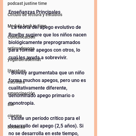
podcast justine time
Enseñanzas Principales
Círculo de lectura y estudios
Modulo back in time
- La teoría del apego evolutivo de 
Bowlby sugiere que los niños nacen 
Comunicacion
biológicamente preprogramados 
retirosdeyoga
para formar apegos con otros, lo 
cual les ayuda a sobrevivir.
yogafueradelmat
literatura
- Bowlby argumentaba que un niño 
forma muchos apegos, pero uno es 
escritura
cualitativamente diferente, 
emancipación
denominado apego primario o 
monotropía.
8M
cinema
- Existe un período crítico para el 
desarrollo del apego (2,5 años). Si 
bookclub
no se desarrolla en este tiempo, 