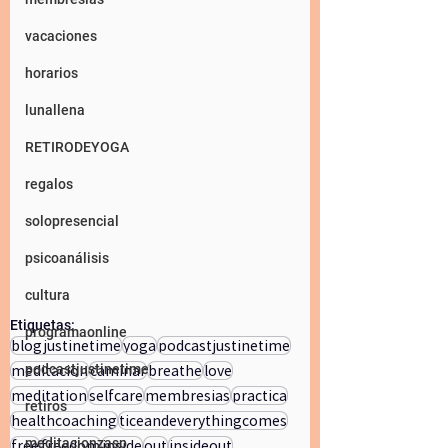
vacaciones
horarios
lunallena
RETIRODEYOGA
regalos
solopresencial
psicoanálisis
cultura
Etiquetas:
programaonline
blogjustinetime
yoga
podcastjustinetime
meditacion
caminar
breathe
love
podcastjustinetime
meditation
selfcare
membresias
practica
retiros
healthcoaching
ticeandeverythingcomes
free
freedom
inside
out
insideout
meditacionzasp