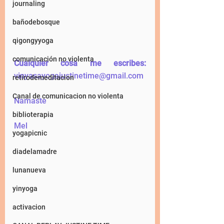
journaling
bañodebosque
qigongyyoga
comunicación no violenta
Cualquier cosa me escribes:
vinyasayogajustinetime@gmail.com
retirodemeditacion
Canal de comunicacion no violenta
Namaste
biblioterapia
Mel 
yogapicnic
diadelamadre
lunanueva
yinyoga
activacion