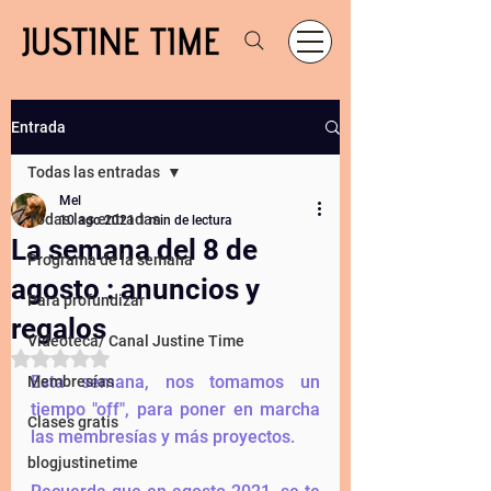
Entrada
Todas las entradas
Mel
Todas las entradas
10 ago 2021
1 min de lectura
La semana del 8 de
Programa de la semana
agosto : anuncios y
Para profundizar
regalos
Videoteca/ Canal Justine Time
Obtuvo NaN de 5 estrellas.
Esta semana, nos tomamos un 
Membresías
tiempo "off", para poner en marcha 
Clases gratis
las membresías y más proyectos. 
blogjustinetime