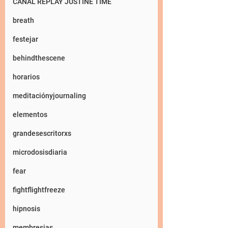
CANAL REPLAY JUSTINE TIME
breath
festejar
behindthescene
horarios
meditaciónyjournaling
elementos
grandesescritorxs
microdosisdiaria
fear
fightflightfreeze
hipnosis
membresias