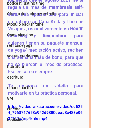
Recuerda que en agosto 2021, se te 
podcast justine time
regala un mes de 
membresía self-
Círculo de lectura y estudios
care
. Una oportunidad para iniciar 
un trabajo con Catia Arida y Thomas 
Modulo back in time
Vázquez, respectivamente en 
Health 
Comunicacion
Coaching
 y 
Acupuntura
. para 
quienes tienen su paquete mensual 
retirosdeyoga
de yoga/ meditación activo, reciben 
yogafueradelmat
una semana más de bono, para que 
no se pierdan el mes de prácticas. 
literatura
Eso es como siempre. 
escritura
Te dejamos un videíto para 
emancipación
motivarte en tu práctica personal. 
8M
https://video.wixstatic.com/video/ee525
cinema
4_7963717653e942d9880eeaa8c488e06
3/720p/mp4/file.mp4
bookclub