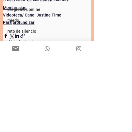
Membresías
programas online
Videoteca/ Canal Justine Time
miedo
Para profundizar
reto de silencio
thichnhathanh
detenerseparamirarprofundo
meditarparaarrancarlasemana
Ver todo
Entradas recientes
búsquedadelser
onlineyogaclass
savethedate
unavidarespirable
circulos de lectura
arte